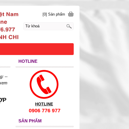
[0] Sản phẩm
HOTLINE
: --
 xem
ỢP
HOTLINE
0906 776 977
SẢN PHẨM