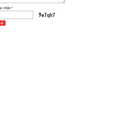
ác nhận
*