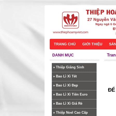
TRANG CHỦ
GIỚI THIỆU
SẢ
DANH MỤC
Tran
»
Thiệp Giáng Sinh
»
Bao Lì Xì Tết
»
Bao Lì Xì Đẹp
ĐỂ
»
Bao Lì Xì Tiền Euro
»
Bao Lì Xì Giá Rẻ
»
Thiệp Noel Cao Cấp