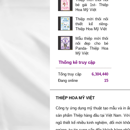
bé gái 1st- Thiệp
Hoa Mỹ Việt
Thiệp mời thôi nôi
thiết kế riêng-
Thiệp Hoa Mỹ Việt
Mẫu thiệp mời thôi
nôi đẹp cho bé
Panda- Thiệp Hoa
Mỹ Việt
Thống kê truy cập
Tổng truy cập
6,304,440
Đang online
15
THIỆP HOA MỸ VIỆT
Công ty ứng dụng mỹ thuật tạo mẫu và in ấ
sản phẩm Thiệp hàng đầu tại Việt Nam. Với
ngũ thiết kế nhiều kinh nghiệm, đổi mới kh
ngừng, tự tin cung cấp đến khách hàng nh