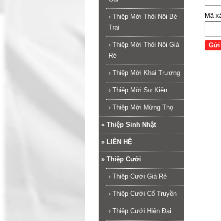
Mã x
›
Thiệp Mời Thôi Nôi Bé
Trai
›
Thiệp Mời Thôi Nôi Giá
Rẻ
›
Thiệp Mời Khai Trương
›
Thiệp Mời Sự Kiện
›
Thiệp Mời Mừng Thọ
»
Thiệp Sinh Nhật
»
LIÊN HỆ
»
Thiệp Cưới
›
Thiệp Cưới Giá Rẻ
›
Thiệp Cưới Cổ Truyền
›
Thiệp Cưới Hiện Đại