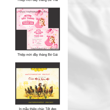
Thiệp mời đầy tháng Bé Gái
In mẫu thiệp chúc Tết đẹp