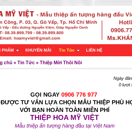
N PHẨM
KHUYẾN MÃI
Tin Tức
LIÊN HỆ
g chủ
»
Tin Tức
»
Thiệp Mời Thôi Nôi
Ngày đăng
0 lượt
GỌI NGAY
0906 776 977
 ĐƯỢC TƯ VẤN LỰA CHỌN MẪU THIỆP PHÙ H
VỚI BẠN HOÀN TOÀN MIỄN PHÍ
THIỆP HOA MỸ VIỆT
Mẫu thiệp ấn tượng hàng đầu tại Việt Nam