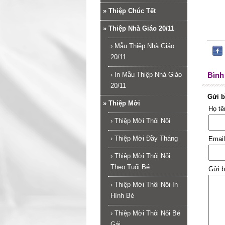
»
Thiệp Chúc Tết
»
Thiệp Nhà Giáo 20/11
›
Mẫu Thiệp Nhà Giáo
20/11
›
In Mẫu Thiệp Nhà Giáo
Bình 
20/11
Gửi b
»
Thiệp Mời
Họ t
›
Thiệp Mời Thôi Nôi
›
Thiệp Mời Đầy Tháng
Emai
›
Thiệp Mời Thôi Nôi
Theo Tuổi Bé
Gửi b
›
Thiệp Mời Thôi Nôi In
Hình Bé
›
Thiệp Mời Thôi Nôi Bé
Gái