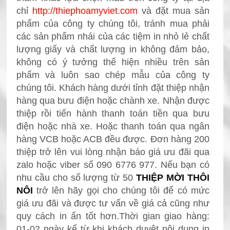
chỉ
http://thiephoamyviet.com
và đặt mua sản
phẩm
của công ty chúng tôi, tránh mua phải
các sản phẩm nhái của các tiệm in nhỏ lẻ chất
lượng giấy và chất lượng in không đảm bảo,
không có ý tưởng thể hiện nhiều trên sản
phẩm và luôn sao chép mẫu
của công ty
chúng tôi.
Khách hàng dưới tỉnh đặt thiệp nhận
hàng qua bưu điện hoặc chành xe. Nhận được
thiệp rồi tiến hành thanh toán tiền qua bưu
điện hoặc nhà xe. Hoặc thanh toán qua ngân
hàng VCB hoặc ACB đều được. Đơn hàng 200
thiệp trở lên vui lòng nhận báo giá ưu đãi qua
zalo hoặc viber số 090 6776 977.
Nếu bạn có
nhu cầu cho số lượng từ 50
THIỆP MỜI THÔI
NÔI
trở lên hãy gọi cho chúng tôi để có mức
giá ưu đãi và được tư vấn về giá cả cũng như
quy cách in ấn
tốt hơn.
Thời gian giao hàng:
0
1-02 ngày kể từ khi khách duyệt nội dung in