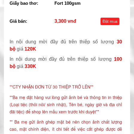
Giấy bao thơ:
Fort 100gsm
Giá bán:
3,300 vnđ
Đặt mua
In nội dung mời đầy đủ trên thiệp số lượng
30
bộ
giá
120K
In nội dung mời đầy đủ trên thiệp số lượng
100
bộ
giá
330K
**CTY NHẬN ĐƠN TỪ 30 THIỆP TRỞ LÊN**
**Ba mẹ đặt hàng vui lòng gửi ảnh bé và thông tin in thiệp
(Loại tiệc (thôi nôi/ sinh nhật), Tên bé, ngày giờ và địa chỉ
đãi tiệc) để shop lên mẫu xem trước khi duyệt**
** Ba mẹ gửi ảnh ghép mặt bé nên chọn ảnh chất lượng
cao, mặt chính diện, ít chi tiết để việc cắt ghép được dễ