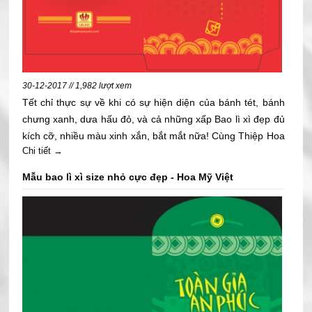
30-12-2017 // 1,982 lượt xem
Tết chỉ thực sự về khi có sự hiện diện của bánh tét, bánh
chưng xanh, dưa hấu đỏ, và cả những xấp Bao lì xì đẹp đủ
kích cỡ, nhiều màu xinh xắn, bắt mắt nữa! Cùng Thiệp Hoa
Chi tiết →
Mỹ Việt đón năm mới 2018 với bao lì xì nhiều màu sắc và
rất nhiều kiểu dáng mới lạ, độc đáo và xinh xắn..
Mẫu bao lì xì size nhỏ cực đẹp - Hoa Mỹ Việt