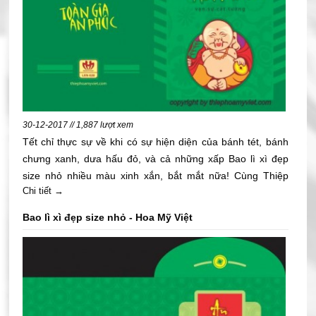
30-12-2017 // 1,887 lượt xem
Tết chỉ thực sự về khi có sự hiện diện của bánh tét, bánh
chưng xanh, dưa hấu đỏ, và cả những xấp Bao lì xì đẹp
size nhỏ nhiều màu xinh xắn, bắt mắt nữa! Cùng Thiệp
Chi tiết →
Hoa Mỹ Việt đón năm mới với bao lì xì nhiều màu sắc và
rất nhiều kiểu dáng mới lạ, độc đáo và xinh xắn. bỏ tờ tiền
Bao lì xì đẹp size nhỏ - Hoa Mỹ Việt
gấp đôi.