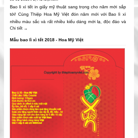
Bao lì xì tết in giấy mỹ thuật sang trọng cho năm mới sắp
tới! Cùng Thiệp Hoa Mỹ Việt đón năm mới với Bao lì xì
nhiều màu sắc và rất nhiều kiểu dáng mới lạ, độc đáo và
Chi tiết →
xinh xắn bỏ tờ tiền thẳng.
Mẫu bao lì xì tết 2018 - Hoa Mỹ Việt