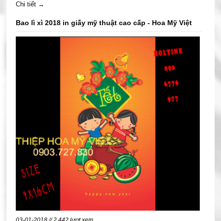
Chi tiết →
rộn ràng.
Bao lì xì 2018 in giấy mỹ thuật cao cấp - Hoa Mỹ Việt
03-01-2018 // 2,442 lượt xem