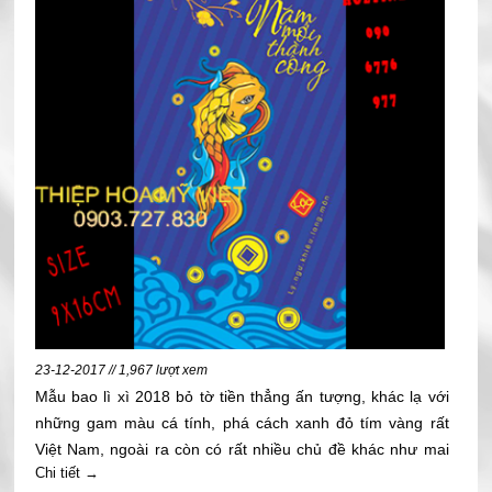
23-12-2017 // 1,967 lượt xem
Mẫu bao lì xì 2018 bỏ tờ tiền thẳng ấn tượng, khác lạ với
những gam màu cá tính, phá cách xanh đỏ tím vàng rất
Việt Nam, ngoài ra còn có rất nhiều chủ đề khác như mai
Chi tiết →
đào, những bức tranh dân gian sống động, những linh vật