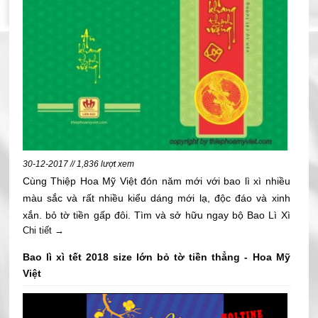
30-12-2017 // 1,836 lượt xem
Cùng Thiệp Hoa Mỹ Việt đón năm mới với bao lì xì nhiều
màu sắc và rất nhiều kiểu dáng mới lạ, độc đáo và xinh
xắn. bỏ tờ tiền gấp đôi. Tìm và sở hữu ngay bộ Bao Lì Xì
Chi tiết →
size nhỏ bỏ tờ tiền gấp đôi của Công ty Hoa Mỹ Việt nha
các bạn.
Bao lì xì tết 2018 size lớn bỏ tờ tiền thẳng - Hoa Mỹ
Việt