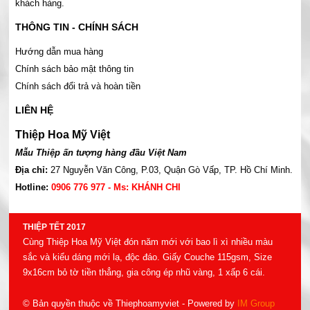
khách hàng.
THÔNG TIN - CHÍNH SÁCH
Hướng dẫn mua hàng
Chính sách bảo mật thông tin
Chính sách đổi trả và hoàn tiền
LIÊN HỆ
Thiệp Hoa Mỹ Việt
Mẫu Thiệp ấn tượng hàng đầu Việt Nam
Địa chỉ:
27 Nguyễn Văn Công, P.03, Quận Gò Vấp, TP. Hồ Chí Minh.
Hotline:
0906 776 977 - Ms: KHÁNH CHI
THIỆP TẾT 2017
Cùng Thiệp Hoa Mỹ Việt đón năm mới với bao lì xì nhiều màu
sắc và kiểu dáng mới lạ, độc đáo. Giấy Couche 115gsm, Size
9x16cm bỏ tờ tiền thẳng, gia công ép nhũ vàng, 1 xấp 6 cái.
© Bản quyền thuộc về Thiephoamyviet
- Powered by
IM Group