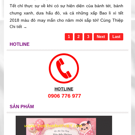
Tết chỉ thực sự về khi có sự hiện diện của bánh tét, bánh
chưng xanh, dưa hấu đỏ, và cả những xấp Bao lì xì tết
2018 màu đỏ may mắn cho năm mới sắp tới! Cùng Thiệp
Chi tiết →
Hoa Mỹ Việt đón năm mới với Bao lì xì nhiều màu sắc và
rất nhiều kiểu dáng mới lạ, độc đáo và xinh xắn bỏ tờ tiền
1
2
3
Next
Last
thẳng,
HOTLINE
HOTLINE
0906 776 977
SẢN PHẨM