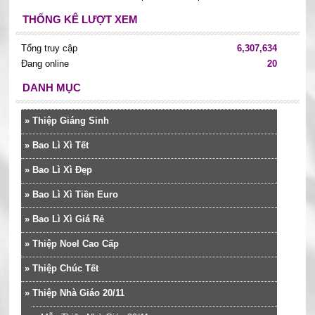
THỐNG KÊ LƯỢT XEM
Tổng truy cập
6,307,634
Đang online
20
DANH MỤC
»
Thiệp Giáng Sinh
»
Bao Lì Xì Tết
»
Bao Lì Xì Đẹp
»
Bao Lì Xì Tiền Euro
»
Bao Lì Xì Giá Rẻ
»
Thiệp Noel Cao Cấp
»
Thiệp Chúc Tết
»
Thiệp Nhà Giáo 20/11