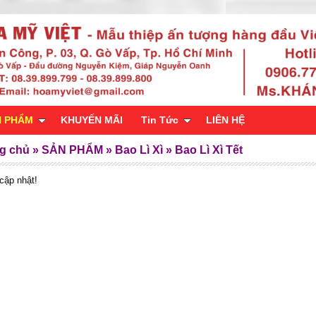
N PHẨM
KHUYẾN MÃI
Tin Tức
LIÊN HỆ
g chủ
»
SẢN PHẨM
»
Bao Lì Xì
»
Bao Lì Xì Tết
cập nhật!