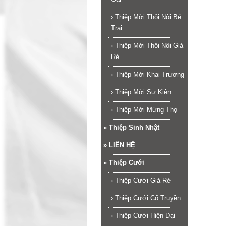
›
Thiệp Mời Thôi Nôi Bé
Trai
›
Thiệp Mời Thôi Nôi Giá
Rẻ
›
Thiệp Mời Khai Trương
›
Thiệp Mời Sự Kiện
›
Thiệp Mời Mừng Thọ
»
Thiệp Sinh Nhật
»
LIÊN HỆ
»
Thiệp Cưới
›
Thiệp Cưới Giá Rẻ
›
Thiệp Cưới Cổ Truyền
›
Thiệp Cưới Hiện Đại