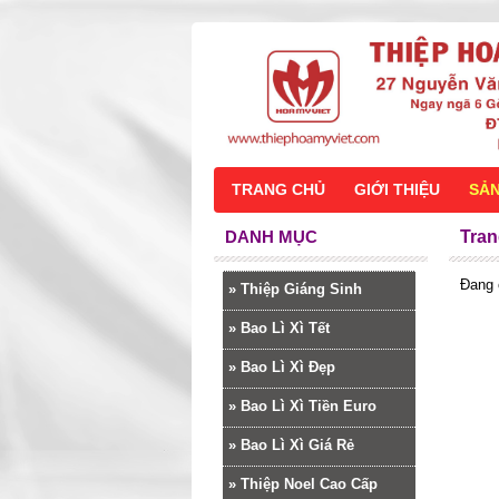
TRANG CHỦ
GIỚI THIỆU
SẢ
DANH MỤC
Tran
Đang 
»
Thiệp Giáng Sinh
»
Bao Lì Xì Tết
»
Bao Lì Xì Đẹp
»
Bao Lì Xì Tiền Euro
»
Bao Lì Xì Giá Rẻ
»
Thiệp Noel Cao Cấp