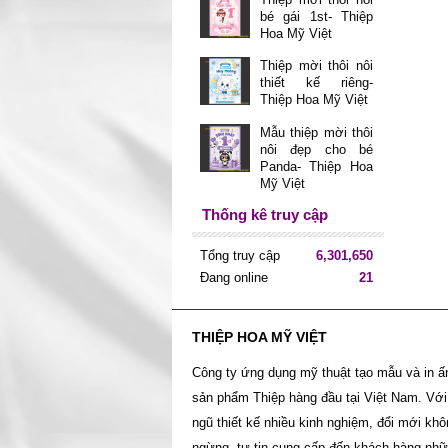
bé gái 1st- Thiệp
Hoa Mỹ Việt
Thiệp mời thôi nôi
thiết kế riêng-
Thiệp Hoa Mỹ Việt
Mẫu thiệp mời thôi
nôi đẹp cho bé
Panda- Thiệp Hoa
Mỹ Việt
Thống kê truy cập
Tổng truy cập
6,301,650
Đang online
21
THIỆP HOA MỸ VIỆT
Công ty ứng dụng mỹ thuật tạo mẫu và in ấ
sản phẩm Thiệp hàng đầu tại Việt Nam. Với
ngũ thiết kế nhiều kinh nghiệm, đổi mới kh
ngừng, tự tin cung cấp đến khách hàng nh