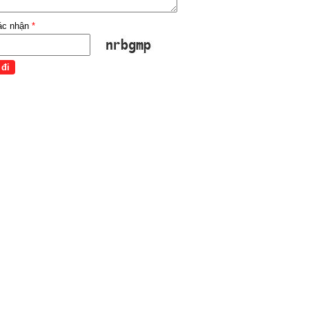
ác nhận
*