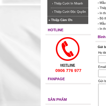
› Mẫu
›
Thiệp Cưới In Nhanh
› Thi
›
Thiệp Cưới Độc Quyền
› In t
› Bộ t
»
Thiệp Cảm Ơn
› Mẫu 
› In t
HOTLINE
Bình 
Gửi b
Họ t
HOTLINE
Emai
0906 776 977
FANPAGE
Gửi b
SẢN PHẨM