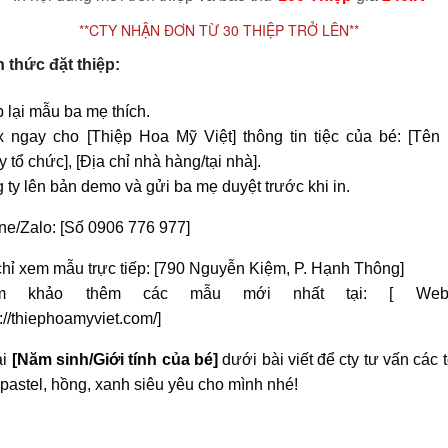
**CTY NHẬN ĐƠN TỪ 30 THIỆP TRỞ LÊN**
 thức đặt thiệp:
 lại mẫu ba mẹ thích.
x ngay cho [Thiệp Hoa Mỹ Việt] thông tin tiệc của bé: [Tên 
 tổ chức], [Địa chỉ nhà hàng/tại nhà].
 ty lên bản demo và gửi ba mẹ duyệt trước khi in.
ine/Zalo: [Số 0906 776 977]
chỉ xem mẫu trực tiếp: [790 Nguyễn Kiệm, P. Hạnh Thông]
m khảo thêm các mẫu mới nhất tại: [ Webs
s://thiephoamyviet.com/]
ại
[Năm sinh/Giới tính của bé]
dưới bài viết để cty tư vấn các 
pastel, hồng, xanh siêu yêu cho mình nhé!