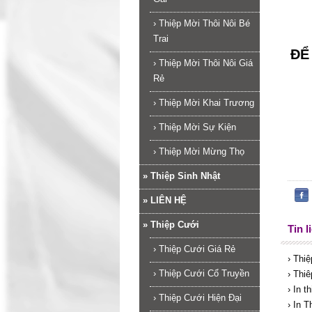
›
Thiệp Mời Thôi Nôi Bé
Trai
ĐỂ
›
Thiệp Mời Thôi Nôi Giá
Rẻ
›
Thiệp Mời Khai Trương
›
Thiệp Mời Sự Kiện
›
Thiệp Mời Mừng Thọ
»
Thiệp Sinh Nhật
»
LIÊN HỆ
»
Thiệp Cưới
Tin l
›
Thiệp Cưới Giá Rẻ
› Thi
›
Thiệp Cưới Cổ Truyền
› Thi
› In 
›
Thiệp Cưới Hiện Đại
› In 