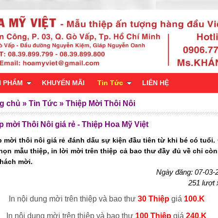
N PHẨM
KHUYẾN MÃI
Tin Tức
LIÊN HỆ
g chủ
»
Tin Tức
»
Thiệp Mời Thôi Nôi
p mời Thôi Nôi giá rẻ - Thiệp Hoa Mỹ Việt
 mời thôi nôi giá rẻ đánh dấu sự kiện đầu tiên từ khi bé có tuổi.
họn mẫu thiệp, in lời mời trên thiệp cả bao thư đầy đủ về chỉ còn
khách mời.
Ngày đăng: 07-03-
251 lượt
In nội dung mời trên thiệp và bao thư
30 Thiệp
giá
100.K
In nội dung mời trên
thiệp và bao thư
100 Thiệp
giá
240.K