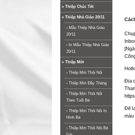
»
Thiệp Chúc Tết
»
Thiệp Nhà Giáo 20/11
Cách
›
Mẫu Thiệp Nhà Giáo
Chụp
20/11
Inbo
›
In Mẫu Thiệp Nhà Giáo
[Ngày
20/11
Công
»
Thiệp Mời
Hotl
›
Thiệp Mời Thôi Nôi
Địa 
›
Thiệp Mời Đầy Tháng
Tha
›
Thiệp Mời Thôi Nôi
http
Theo Tuổi Bé
Để l
›
Thiệp Mời Thôi Nôi In
màu 
Hình Bé
›
Thiệp Mời Thôi Nôi Bé
Gái