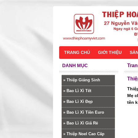
TRANG CHỦ
GIỚI THIỆU
SẢ
DANH MỤC
Tran
Thiệ
»
Thiệp Giáng Sinh
Thiệp
»
Bao Lì Xì Tết
Mẹ c
»
Bao Lì Xì Đẹp
tên 
»
Bao Lì Xì Tiền Euro
»
Bao Lì Xì Giá Rẻ
»
Thiệp Noel Cao Cấp