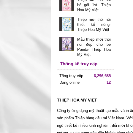
bé gái 1st- Thiệp
Hoa Mỹ Việt
Thiệp mời thôi nôi
thiết kế riêng-
Thiệp Hoa Mỹ Việt
Mẫu thiệp mời thôi
nôi đẹp cho bé
Panda- Thiệp Hoa
Mỹ Việt
Thống kê truy cập
Tổng truy cập
6,296,585
Đang online
12
THIỆP HOA MỸ VIỆT
Công ty ứng dụng mỹ thuật tạo mẫu và in ấ
sản phẩm Thiệp hàng đầu tại Việt Nam. Với
ngũ thiết kế nhiều kinh nghiệm, đổi mới kh
ngừng, tự tin cung cấp đến khách hàng nh