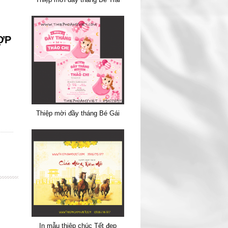
ỢP
Thiệp mời đầy tháng Bé Gái
In mẫu thiệp chúc Tết đẹp