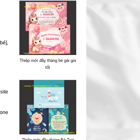
bé],
Thiệp mời đầy tháng bé gái giá
tốt
ite
tone
Thiệp mời đầy tháng Bé Trai