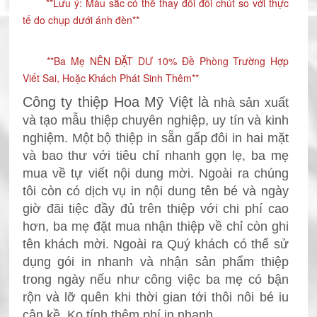
**Lưu ý: Màu sắc có thể thay đổi đôi chút so với thực 
tế do chụp dưới ánh đèn**
**Ba Mẹ NÊN ĐẶT DƯ 10% Đề Phòng Trường Hợp 
Viết Sai, Hoặc Khách Phát Sinh Thêm**
Công ty thiệp Hoa Mỹ Việt là
nhà sản xuất
và tạo mẫu thiệp chuyên nghiệp, uy tín và kinh
nghiệm. Một bộ thiệp in sẵn gấp đôi in hai mặt
và bao thư với tiêu chí nhanh gọn lẹ, ba mẹ
mua về tự viết nội dung mời. Ngoài ra chúng
tôi còn có dịch vụ in nội dung tên bé và ngày
giờ đãi tiệc đầy đủ trên thiệp với chi phí cao
hơn, ba mẹ đặt mua nhận thiệp về chỉ còn ghi
tên khách mời.
Ngoài ra Quý khách có thể sử
dụng gói in nhanh và nhận sản phẩm thiệp
trong ngày nếu như công việc ba mẹ có bận
rộn và lỡ
quên khi thời gian tới thôi nôi bé iu
cận kề. Ko tính thêm phí in nhanh.