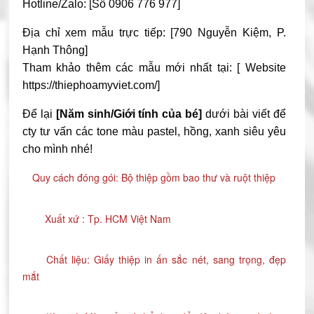
Hotline/Zalo: [Số 0906 776 977]
Địa chỉ xem mẫu trực tiếp: [790 Nguyễn Kiệm, P.
Hạnh Thông]
Tham khảo thêm các mẫu mới nhất tại: [ Website
https://thiephoamyviet.com/]
Để lại
[Năm sinh/Giới tính của bé]
dưới bài viết để
cty tư vấn các tone màu pastel, hồng, xanh siêu yêu
cho mình nhé!
Quy cách đóng gói: Bộ thiệp gồm bao thư và ruột thiệp
Xuất xứ : Tp. HCM Việt Nam
Chất liệu: Giấy thiệp in ấn sắc nét, sang trọng, đẹp 
mắt