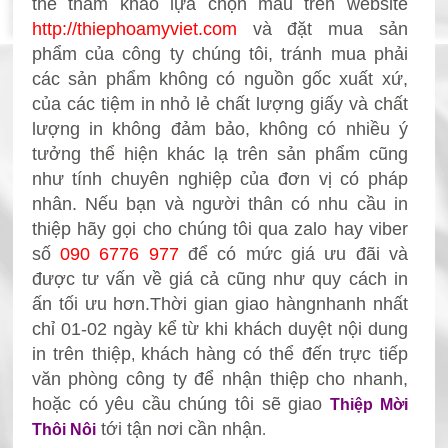
thể tham khảo lựa chọn mẫu trên website
http://thiephoamyviet.com
và đặt mua sản
phẩm
của công ty chúng tôi, tránh mua phải
các sản phẩm không có nguồn gốc xuất xứ,
của các tiệm in nhỏ lẻ chất lượng giấy và chất
lượng in không đảm bảo, không có nhiều ý
tưởng thể hiện khác lạ trên sản phẩm cũng
như tính chuyên nghiệp của đơn vị có pháp
nhân. Nếu bạn và người thân có nhu cầu in
thiệp
hãy gọi cho chúng tôi qua zalo hay viber
số
090 6776 977
để có mức giá ưu đãi và
được tư vấn về giá cả cũng như quy cách in
ấn tối ưu
hơn.
Thời gian giao hàngnhanh nhất
chỉ 0
1-02 ngày kể từ khi khách duyệt nội dung
in trên thiệp
khách
hàng có thể đến trực tiếp
,
văn phòng công ty để nhận thiệp
cho nhanh,
hoặc có yêu cầu chúng tôi sẽ giao
Thiệp Mời
tới tận nơi cần nhận
Thôi Nôi
.