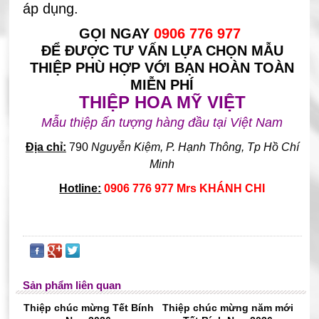
áp dụng.
GỌI NGAY
0906 776 977
ĐỂ ĐƯỢC TƯ VẤN LỰA CHỌN MẪU
THIỆP PHÙ HỢP VỚI BẠN HOÀN TOÀN
MIỄN PHÍ
THIỆP HOA MỸ VIỆT
Mẫu thiệp ấn tượng hàng đầu tại Việt Nam
Địa chỉ:
790
Nguyễn Kiệm, P. Hạnh Thông, Tp Hồ Chí
Minh
Hotline:
0906 776 977 Mrs KHÁNH CHI
Sản phẩm liên quan
Thiệp chúc mừng Tết Bính
Thiệp chúc mừng năm mới