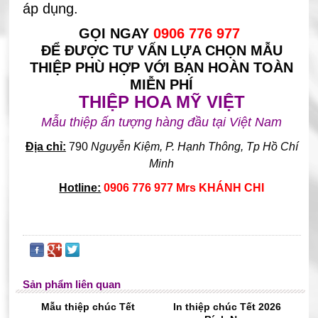
áp dụng.
GỌI NGAY
0906 776 977
ĐỂ ĐƯỢC TƯ VẤN LỰA CHỌN MẪU
THIỆP PHÙ HỢP VỚI BẠN HOÀN TOÀN
MIỄN PHÍ
THIỆP HOA MỸ VIỆT
Mẫu thiệp ấn tượng hàng đầu tại Việt Nam
Địa chỉ:
790
Nguyễn Kiệm, P. Hạnh Thông, Tp Hồ Chí
Minh
Hotline:
0906 776 977 Mrs KHÁNH CHI
Sản phẩm liên quan
Mẫu thiệp chúc Tết
In thiệp chúc Tết 2026