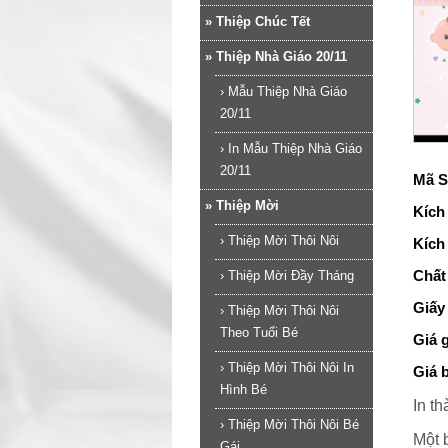
»
Thiệp Chúc Tết
»
Thiệp Nhà Giáo 20/11
›
Mẫu Thiệp Nhà Giáo
20/11
›
In Mẫu Thiệp Nhà Giáo
20/11
Mã S
»
Thiệp Mời
Kích
›
Thiệp Mời Thôi Nôi
Kích
Chất 
›
Thiệp Mời Đầy Tháng
Giấy
›
Thiệp Mời Thôi Nôi
Theo Tuổi Bé
Giá 
›
Thiệp Mời Thôi Nôi In
Giá 
Hình Bé
In t
›
Thiệp Mời Thôi Nôi Bé
Một 
Gái