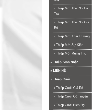
›
Thiệp Mời Thôi Nôi Bé
Trai
›
Thiệp Mời Thôi Nôi Giá
Rẻ
›
Thiệp Mời Khai Trương
›
Thiệp Mời Sự Kiện
›
Thiệp Mời Mừng Thọ
»
Thiệp Sinh Nhật
»
LIÊN HỆ
»
Thiệp Cưới
›
Thiệp Cưới Giá Rẻ
›
Thiệp Cưới Cổ Truyền
›
Thiệp Cưới Hiện Đại