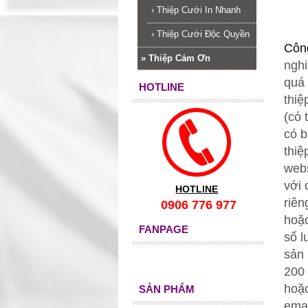
›
Thiệp Cưới In Nhanh
›
Thiệp Cưới Độc Quyền
Công
»
Thiệp Cảm Ơn
nghi
quá 
HOTLINE
thiệ
(có
có b
thiệ
web
với 
HOTLINE
riên
0906 776 977
hoặc
FANPAGE
số 
sản
200 
hoặc
SẢN PHẨM
ema