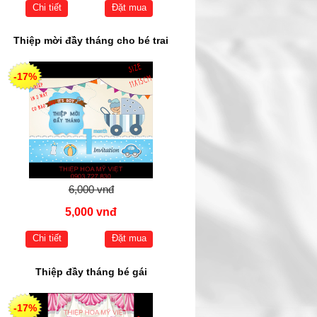
Chi tiết
Đặt mua
Thiệp mời đầy tháng cho bé trai
-17%
6,000 vnđ
5,000 vnđ
Chi tiết
Đặt mua
Thiệp đầy tháng bé gái
-17%