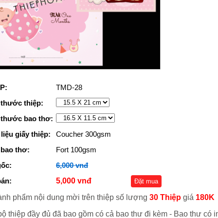
P:
TMD-28
 thước thiệp:
 thước bao thơ:
liệu giấy thiệp:
Coucher 300gsm
 bao thơ:
Fort 100gsm
gốc:
6,000 vnđ
bán:
5,000 vnđ
Đặt mua
hành phẩm nội dung mời trên thiệp số lượng
30 Thiệp
giá
180K
bộ thiệp đầy đủ đã bao gồm có cả bao thư đi kèm - Bao thư có i