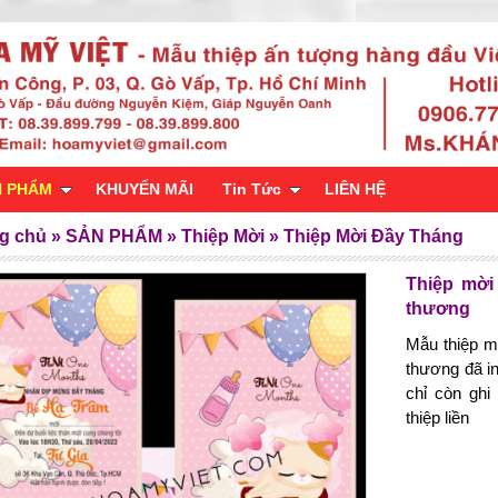
N PHẨM
KHUYẾN MÃI
Tin Tức
LIÊN HỆ
g chủ
»
SẢN PHẨM
»
Thiệp Mời
»
Thiệp Mời Đầy Tháng
Thiệp mời
thương
Mẫu thiệp m
thương đã i
chỉ còn gh
thiệp liền