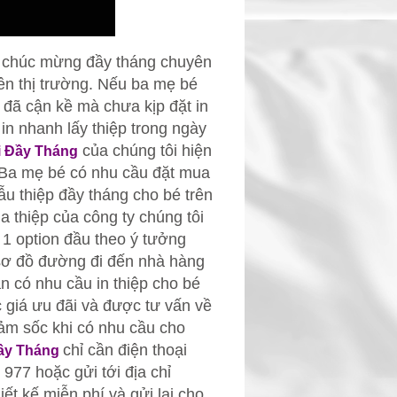
p chúc mừng đầy tháng chuyên
trên thị trường. Nếu ba mẹ bé
 đã cận kề mà chưa kịp đặt in
 in nhanh lấy thiệp trong ngày
của chúng tôi hiện
i Đầy Tháng
. Ba mẹ bé có nhu cầu đặt mua
u thiệp đầy tháng cho bé trên
ua thiệp
của công ty chúng tôi
 1 option đầu theo ý tưởng
 sơ đồ đường đi đến nhà hàng
ạn có nhu cầu in thiệp cho bé
c giá ưu đãi và được tư vấn về
iảm sốc khi có nhu cầu cho
chỉ cần điện thoại
ầy Tháng
 977 hoặc gửi tới địa chỉ
iết kế miễn phí và gửi lại cho