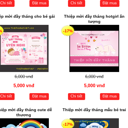
Chi tiết
Đặt mua
Chi tiết
Đặt mua
ệp mời đầy tháng cho bé gái
Thiệp mời đầy tháng hotgirl ấn
tượng
%
-17%
6,000 vnđ
6,000 vnđ
5,000 vnđ
5,000 vnđ
Chi tiết
Đặt mua
Chi tiết
Đặt mua
iệp mời đầy tháng cute dễ
Thiệp mời đầy tháng mẫu bé trai
thương
-17%