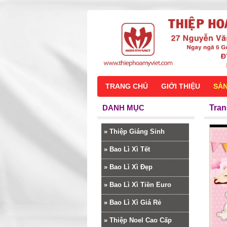
TRANG CHỦ
GIỚI THIỆU
SẢ
DANH MỤC
Tran
»
Thiệp Giáng Sinh
»
Bao Lì Xì Tết
»
Bao Lì Xì Đẹp
»
Bao Lì Xì Tiền Euro
»
Bao Lì Xì Giá Rẻ
»
Thiệp Noel Cao Cấp