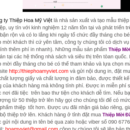
 ty Thiệp Hoa Mỹ Việt
là nhà sản xuất và tạo mẫu thiệ
ệp, uy tín với kinh nghiệm 12 năm tồn tại và phát triển 
bận rộn và có lo lắng khi ngày tổ chức đầy tháng cho bé
p mời khách thì cứ yên tâm, công ty chúng tôi có dịch vụ
 tính thêm phí in nhanh). Những mẫu sản phẩm
Thiệp Mờ
án tại các hệ thống nhà sách và siêu thị trên tòan quốc
p mời đầy tháng
cho bé có thể tham khảo và lựa chọn mẫ
site
http://thiephoamyviet.com
và gửi nội dung in, đặt m
chất lượng giấy và chất lượng in đảm bảo, được thiết kế
g của khách hàng mà không tính phí. Được in miễn phí
 nơi đãi tiệc trên bao thư tiện cho khách dễ tìm. Nếu b
lượng từ 50
thiệp
trở lên hãy gọi cho chúng tôi để có mứ
 phẩm thiệp
tốt hơn. Được ưu đãi nhận giá báo riêng, g
bộ thiệp trở lên. Khách hàng ở tỉnh đặt mua
Thiệp Mời Đ
 gửi nội dung in tên bé qua zalo hoặc viber số 090 6776
il:
hoamyviet@gmail.com
công ty chúng tôi sẽ lên bản th