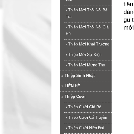
tiê
›
Thiệp Mời Thôi Nôi Bé
dán
Trai
gu 
mới
›
Thiệp Mời Thôi Nôi Giá
Rẻ
›
Thiệp Mời Khai Trương
›
Thiệp Mời Sự Kiện
›
Thiệp Mời Mừng Thọ
»
Thiệp Sinh Nhật
»
LIÊN HỆ
»
Thiệp Cưới
›
Thiệp Cưới Giá Rẻ
›
Thiệp Cưới Cổ Truyền
›
Thiệp Cưới Hiện Đại