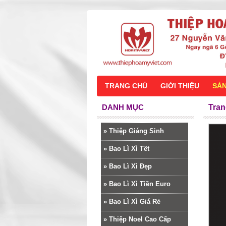
TRANG CHỦ
GIỚI THIỆU
SẢ
DANH MỤC
Tran
»
Thiệp Giáng Sinh
»
Bao Lì Xì Tết
»
Bao Lì Xì Đẹp
»
Bao Lì Xì Tiền Euro
»
Bao Lì Xì Giá Rẻ
»
Thiệp Noel Cao Cấp