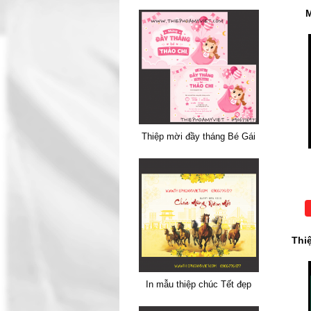
M
Thiệp mời đầy tháng Bé Gái
Thi
In mẫu thiệp chúc Tết đẹp