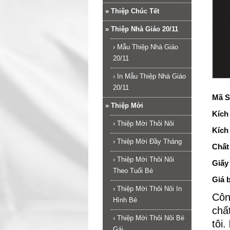
»
Thiệp Chúc Tết
»
Thiệp Nhà Giáo 20/11
›
Mẫu Thiệp Nhà Giáo
20/11
›
In Mẫu Thiệp Nhà Giáo
20/11
Mã S
»
Thiệp Mời
Kích
›
Thiệp Mời Thôi Nôi
Kích
›
Thiệp Mời Đầy Tháng
Chất 
›
Thiệp Mời Thôi Nôi
Giấy
Theo Tuổi Bé
Giá 
›
Thiệp Mời Thôi Nôi In
Côn
Hình Bé
chấ
›
Thiệp Mời Thôi Nôi Bé
tôi.
Gái