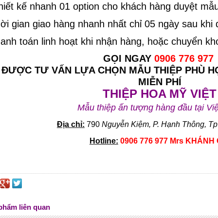
hiết kế nhanh 01 option cho khách hàng duyệt mẫu
hời gian giao hàng nhanh nhất chỉ 05 ngày sau khi 
hanh toán linh hoạt khi nhận hàng, hoặc chuyển k
GỌI NGAY
0906 776 977
 ĐƯỢC TƯ VẤN LỰA CHỌN MẪU THIỆP PHÙ H
MIỄN PHÍ
THIỆP HOA MỸ VIỆT
Mẫu thiệp ấn tượng hàng đầu tại Vi
Địa chỉ:
790
Nguyễn Kiệm, P. Hạnh Thông, Tp
Hotline:
0906 776 977 Mrs KHÁNH 
phẩm liên quan