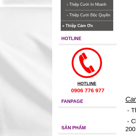
›
Thiệp Cưới In Nhanh
›
Thiệp Cưới Độc Quyền
»
Thiệp Cảm Ơn
HOTLINE
HOTLINE
0906 776 977
Cam
FANPAGE
- T
- C
SẢN PHẨM
200