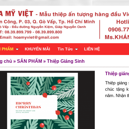
N PHẨM
KHUYẾN MÃI
Tin Tức
LIÊN HỆ
g chủ
»
SẢN PHẨM
»
Thiệp Giáng Sinh
Thiệp gián
Thiệp giáng 
chúc tặng k
năm. Nhận th