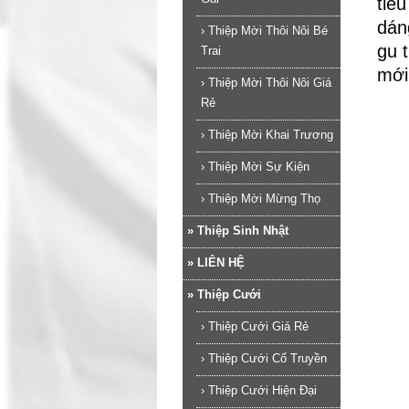
tiê
dán
›
Thiệp Mời Thôi Nôi Bé
gu 
Trai
mới
›
Thiệp Mời Thôi Nôi Giá
Rẻ
›
Thiệp Mời Khai Trương
›
Thiệp Mời Sự Kiện
›
Thiệp Mời Mừng Thọ
»
Thiệp Sinh Nhật
»
LIÊN HỆ
»
Thiệp Cưới
›
Thiệp Cưới Giá Rẻ
›
Thiệp Cưới Cổ Truyền
›
Thiệp Cưới Hiện Đại