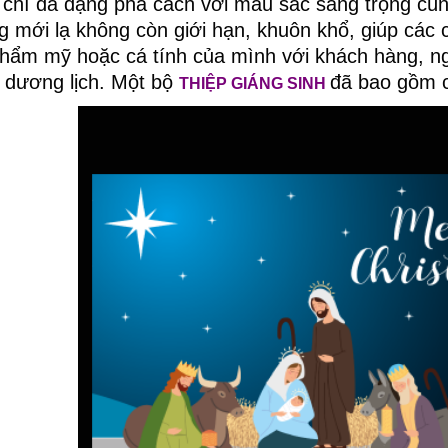
u chí đa dạng phá cách với màu sắc sang trọng cùn
g mới lạ không còn giới hạn, khuôn khổ, giúp các c
thẩm mỹ hoặc cá tính của mình với khách hàng, ng
 dương lịch. Một bộ
đã bao gồm c
THIỆP GIÁNG SINH