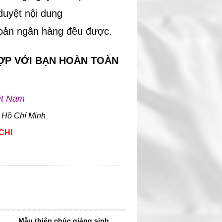
duyệt nội dung
hoản ngân hàng đều được.
ỢP VỚI BẠN HOÀN TOÀN
ệt Nam
 Hồ Chí Minh
CHI
Mẫu thiệp chúc giáng sinh