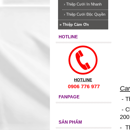
›
Thiệp Cưới In Nhanh
›
Thiệp Cưới Độc Quyền
»
Thiệp Cảm Ơn
HOTLINE
HOTLINE
0906 776 977
Cam
FANPAGE
- T
- C
200
SẢN PHẨM
- T