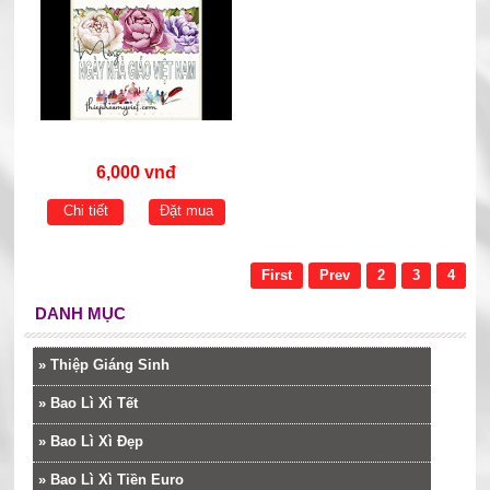
6,000 vnđ
Chi tiết
Đặt mua
First
Prev
2
3
4
DANH MỤC
»
Thiệp Giáng Sinh
»
Bao Lì Xì Tết
»
Bao Lì Xì Đẹp
»
Bao Lì Xì Tiền Euro