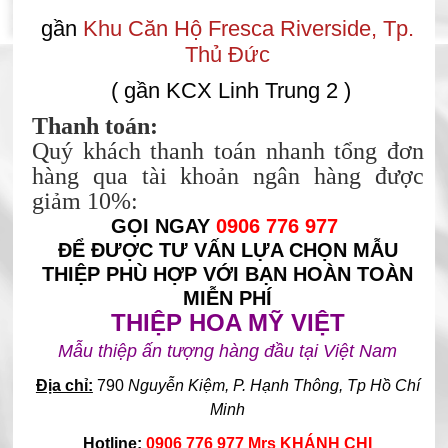
gần
Khu Căn Hộ Fresca Riverside, Tp.
Thủ Đức
( gần KCX Linh Trung 2 )
Thanh toán:
Quý khách thanh toán nhanh tổng đơn
hàng qua tài khoản ngân hàng được
giảm 10%:
GỌI NGAY
0906 776 977
ĐỂ ĐƯỢC TƯ VẤN LỰA CHỌN MẪU
THIỆP PHÙ HỢP VỚI BẠN HOÀN TOÀN
MIỄN PHÍ
THIỆP HOA MỸ VIỆT
Mẫu thiệp ấn tượng hàng đầu tại Việt Nam
Địa chỉ:
790
Nguyễn Kiệm, P. Hạnh Thông, Tp Hồ Chí
Minh
Hotline:
0906 776 977 Mrs KHÁNH CHI