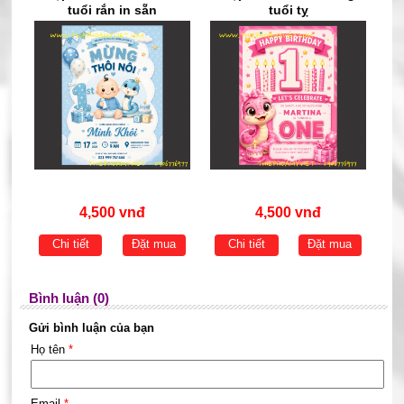
tuổi rắn in sẵn
tuổi tỵ
4,500 vnđ
4,500 vnđ
Chi tiết
Đặt mua
Chi tiết
Đặt mua
Bình luận (0)
Gửi bình luận của bạn
Họ tên
*
Email
*