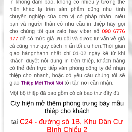
in không đảm bảo, không có nhiều ý tưởng thể
hiện khác lạ trên sản phẩm cũng như tính
chuyên nghiệp của đơn vị có pháp nhân. Nếu
bạn và người thân có nhu cầu in thiệp
hãy gọi
cho chúng tôi qua zalo hay viber số
090 6776
977
để có mức giá ưu đãi và được tư vấn về giá
cả cũng như quy cách in ấn tối ưu
hơn.
Thời gian
giao hàngnhanh nhất chỉ 0
1-02 ngày kể từ khi
khách duyệt nội dung in trên thiệp
khách
hàng
,
có thể đến trực tiếp văn phòng công ty để nhận
thiệp
cho nhanh, hoặc có yêu cầu chúng tôi sẽ
giao
tới tận nơi cần nhận
Thiệp Mời Thôi Nôi
.
Một bộ thiệp đã bao gồm có cả bao thư đầy đủ
Cty hiện mở thêm phòng trưng bày mẫu
thiệp cho khách
C24 -
đường số 1B, Khu Dân Cư
tại
Bình Chiểu 2