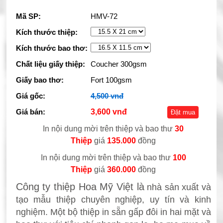
Mã SP:
HMV-72
Kích thước thiệp:
Kích thước bao thơ:
Chất liệu giấy thiệp:
Coucher 300gsm
Giấy bao thơ:
Fort 100gsm
Giá gốc:
4,500 vnđ
Giá bán:
3,600 vnđ
Đặt mua
In nội dung mời trên thiệp và bao thư
30
Thiệp
giá
135.000
đồng
In nội dung mời trên
thiệp và bao thư
100
Thiệp
giá
360.000
đồng
Công ty thiệp Hoa Mỹ Việt là
nhà sản xuất và
tạo mẫu thiệp chuyên nghiệp, uy tín và kinh
nghiệm. Một bộ thiệp in sẵn gấp đôi in hai mặt và