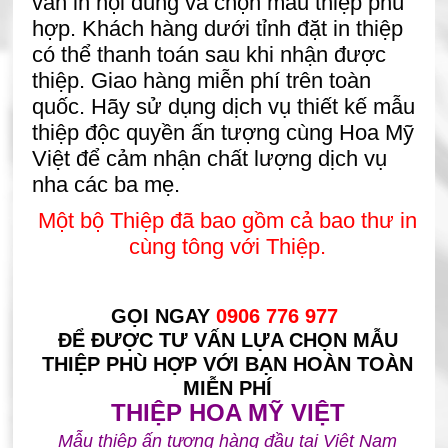
vấn in nội dung và chọn mẫu thiệp phù
hợp. Khách hàng dưới tỉnh đặt in thiệp
có thể thanh toán sau khi nhận được
thiệp. Giao hàng miễn phí trên toàn
quốc. Hãy sử dụng dịch vụ thiết kế mẫu
thiệp độc quyền ấn tượng cùng Hoa Mỹ
Việt để cảm nhận chất lượng dịch vụ
nha các ba mẹ.
Một bộ Thiệp đã bao gồm cả bao thư in
cùng tông với Thiệp.
GỌI NGAY
0906 776 977
ĐỂ ĐƯỢC TƯ VẤN LỰA CHỌN MẪU
THIỆP PHÙ HỢP VỚI BẠN HOÀN TOÀN
MIỄN PHÍ
THIỆP HOA MỸ VIỆT
Mẫu thiệp ấn tượng hàng đầu tại Việt Nam