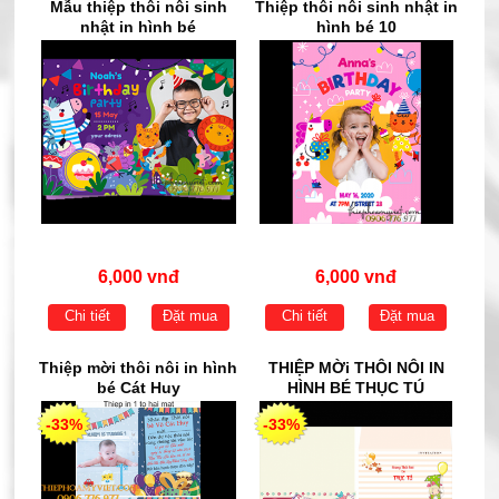
Mẫu thiệp thôi nôi sinh
Thiệp thôi nôi sinh nhật in
nhật in hình bé
hình bé 10
6,000 vnđ
6,000 vnđ
Chi tiết
Đặt mua
Chi tiết
Đặt mua
Thiệp mời thôi nôi in hình
THIỆP MỜi THÔI NÔI IN
bé Cát Huy
HÌNH BÉ THỤC TÚ
-33%
-33%