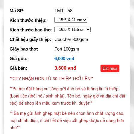
Mã SP:
TMT - 58
Kích thước thiệp:
Kích thước bao thơ:
Chất liệu giấy thiệp:
Coucher 300gsm
Giấy bao thơ:
Fort 100gsm
Giá gốc:
6,000 vnđ
Giá bán:
3,600 vnđ
Đặt mua
**CTY NHẬN ĐƠN TỪ 30 THIỆP TRỞ LÊN**
**Ba mẹ đặt hàng vui lòng gửi ảnh bé và thông tin in thiệp
(Loại tiệc (thôi nôi/ sinh nhật), Tên bé, ngày giờ và địa chỉ đãi
tiệc) để shop lên mẫu xem trước khi duyệt**
** Ba mẹ gửi ảnh ghép mặt bé nên chọn ảnh chất lượng cao,
mặt chính diện, ít chi tiết để việc cắt ghép được dễ dàng hơn
nhé**