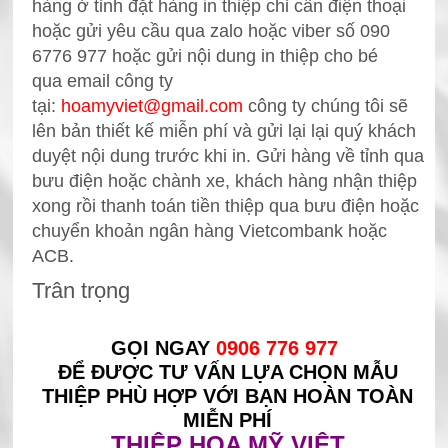
hàng ở tỉnh đặt hàng in thiệp chỉ cần điện thoại
hoặc
gửi yêu cầu qua zalo hoặc viber số 090
6776 977 hoặc gửi nội dung in thiệp cho bé
qua
email công ty
tại:
hoamyviet@gmail.com
công ty chúng tôi sẽ
lên bản thiết kế miễn phí và gửi lại lại quý khách
duyệt nội dung trước khi in. Gửi hàng về tỉnh qua
bưu điện hoặc chành xe, khách hàng nhận thiệp
xong rồi thanh toán tiền thiệp qua bưu điện hoặc
chuyển khoản ngân hàng Vietcombank hoặc
ACB.
Trân trọng
GỌI NGAY
0906 776 977
ĐỂ ĐƯỢC TƯ VẤN LỰA CHỌN MẪU
THIỆP PHÙ HỢP VỚI BẠN HOÀN TOÀN
MIỄN PHÍ
THIỆP HOA MỸ VIỆT