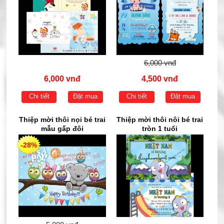
6,000 vnđ
6,000 vnđ
4,500 vnđ
Chi tiết
Đặt mua
Chi tiết
Đặt mua
Thiệp mời thôi nọi bé trai
Thiệp mời thôi nôi bé trai
mẫu gấp đôi
tròn 1 tuổi
-28%