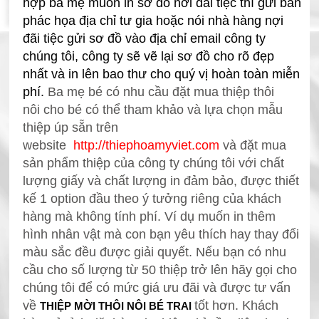
hợp ba mẹ muốn in sơ đồ nơi đãi tiệc thì gửi bản
phác họa địa chỉ tư gia hoặc nói nhà hàng nợi
đãi tiệc gửi sơ đồ vào địa chỉ email công ty
chúng tôi, công ty sẽ vẽ lại sơ đồ cho rõ đẹp
nhất và in lên bao thư cho quý vị hoàn toàn miễn
phí.
Ba mẹ bé có nhu cầu đặt mua thiệp thôi
nôi
cho bé có thể tham khảo và lựa chọn mẫu
thiệp úp sẵn trên
website
http://thiephoamyviet.com
và đặt mua
sản phẩm thiệp
của công ty chúng tôi với chất
lượng giấy và chất lượng in đảm bảo, được thiết
kế 1 option đầu theo ý tưởng riêng của khách
hàng mà không tính phí. Ví dụ muốn in thêm
hình nhân vật mà con bạn yêu thích hay thay đổi
màu sắc đều được giải quyết. Nếu bạn có nhu
cầu cho số lượng từ 50 thiệp
trở lên hãy gọi cho
chúng tôi để có mức giá ưu đãi và được tư vấn
về
tốt hơn. Khách
THIỆP MỜI THÔI NÔI BÉ TRAI