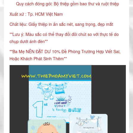
Quy cách đóng gói: Bộ thiệp gồm bao thư và ruột thiệp
Xuất xứ : Tp. HCM Việt Nam
Chất liệu: Giấy thiệp in ấn sắc nét, sang trọng, đẹp mắt
**Lưu ý: Màu sắc có thể thay đổi đôi chút so với thực tế do
chụp dưới ánh đèn**
**Ba Mẹ NÊN ĐẶT DƯ 10% Đề Phòng Trường Hợp Viết Sai,
Hoặc Khách Phát Sinh Thêm**