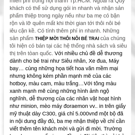
miễn phí trong nội thành Tp.HCM. Ngoài ra Quý
khách có thể sử dụng gói in nhanh và nhận sản
phẩm thiệp trong ngày nếu như ba mẹ có bận
rộn và lỡ
quên mất khi thời gian tới thôi nôi bé
iêu cận kề. Có tính thêm phí in nhanh.
Những
sản phẩm
của chúng
THIỆP MỜI THÔI NÔI BÉ TRAI
tôi hiện có bán tại các hệ thống nhà sách và siêu
thị trên tòan quốc.
Với nhiều chủ đề dễ thương
dành cho bé trai như Siêu nhân, Xe đua, Máy
bay… cùng những họa tiết hoa văn mềm mại
nhưng không kém phần mạnh mẽ của các
hotboy, màu cam, màu trắng…
Với tông màu
xanh mạnh mẽ cùng những hình ảnh ngộ
nghĩnh, dễ thương của các nhân vật hoạt hình
như minion, mèo máy đoraemon vv.. in trên giấy
mỹ thuật dày C300, giá chỉ 5.000vnđ một bộ đã
in nội dung đầy đủ, ba mẹ nhận thiệp về chỉ cần
viết thêm tên khách mời và gửi đi mời. Trường