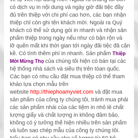
có dịch vụ in nội dung và ngày giờ đãi tiệc đầy
đủ trên thiệp với chi phí cao hơn, các bạn nhận
thiệp chỉ còn ghi tên khách mời.
Ngoài ra Quý
khách có thể sử dụng gói in nhanh và nhận sản
phẩm thiệp trong ngày nếu như có bận rộn và
lỡ
quên mất khi thời gian tới ngày đãi tiệc đã cận
kề. Có tính thêm phí in nhanh.
Sản phẩm
Thiệp
của chúng tôi hiện có bán tại các
Mời Mừng Thọ
hệ thống nhà sách và siêu thị trên tòan quốc.
Các bạn có nhu cầu đặt mua thiệp
có thể tham
khảo lựa chọn mẫu trên
website
http://thiephoamyviet.com
và đặt mua
sản phẩm
của công ty chúng tôi, tránh mua phải
các sản phẩm nhái của các tiệm in nhỏ lẻ chất
lượng giấy và chất lượng in không đảm bảo,
không có ý tưởng thể hiện nhiều trên sản phẩm
và luôn sao chép mẫu
của công ty chúng tôi.
Nếu bạn có nhu cầu cho số lượng từ 50 bộ