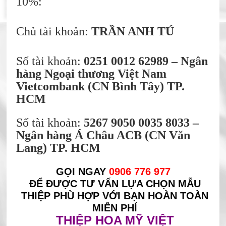
10%:
Chủ tài khoản:
TRẦN ANH TÚ
Số tài khoản:
0251 0012 62989 – Ngân
hàng Ngoại thương Việt Nam
Vietcombank (CN Bình Tây) TP.
HCM
Số tài khoản:
5267 9050 0035 8033 –
Ngân hàng Á Châu ACB (CN Văn
Lang) TP. HCM
GỌI NGAY
0906 776 977
ĐỂ ĐƯỢC TƯ VẤN LỰA CHỌN MẪU
THIỆP PHÙ HỢP VỚI BẠN HOÀN TOÀN
MIỄN PHÍ
THIỆP HOA MỸ VIỆT