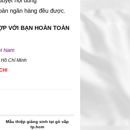
duyệt nội dung
hoản ngân hàng đều được.
ỢP VỚI BẠN HOÀN TOÀN
ệt Nam
 Hồ Chí Minh
CHI
Mẫu thiệp giáng sinh tại gò vấp
tp.hcm