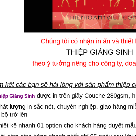
Chúng tôi có nhận in ấn và thiế
THIỆP GIÁNG SINH
theo ý tưởng riêng cho công ty, do
 kết các bạn sẽ hài lòng với sản phẩm thiệp c
được in trên giấy Couche 280gsm, ho
hiệp Giáng Sinh
hất lượng in sắc nét, chuyên nghiệp. giao hàng mi
 bộ trở lên
hiết kế nhanh 01 option cho khách hàng duyệt mẫu