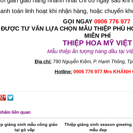
hời gian giao hàng nhanh nhất chỉ 05 ngày sau khi 
hanh toán linh hoạt khi nhận hàng, hoặc chuyển k
GỌI NGAY
0906 776 977
 ĐƯỢC TƯ VẤN LỰA CHỌN MẪU THIỆP PHÙ H
MIỄN PHÍ
THIỆP HOA MỸ VIỆT
Mẫu thiệp ấn tượng hàng đầu tại Vi
Địa chỉ:
790
Nguyễn Kiệm, P. Hạnh Thông, Tp
Hotline:
0906 776 977 Mrs KHÁNH 
phẩm liên quan
ệp giáng sinh mẫu công giáo
Thiệp giáng sinh season greetng
tại gò vấp
mẫu đẹp