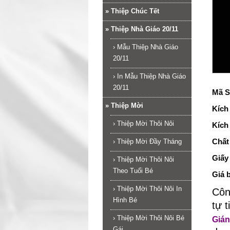
»
Thiệp Chúc Tết
»
Thiệp Nhà Giáo 20/11
›
Mẫu Thiệp Nhà Giáo
20/11
›
In Mẫu Thiệp Nhà Giáo
20/11
Mã S
»
Thiệp Mời
Kích
›
Thiệp Mời Thôi Nôi
Kích
Chất 
›
Thiệp Mời Đầy Tháng
Giấy
›
Thiệp Mời Thôi Nôi
Theo Tuổi Bé
Giá 
›
Thiệp Mời Thôi Nôi In
Côn
Hình Bé
tự 
›
Thiệp Mời Thôi Nôi Bé
Gián
Gái