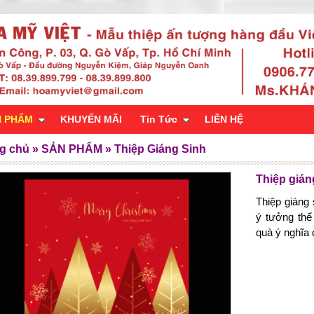
N PHẨM
KHUYẾN MÃI
Tin Tức
LIÊN HỆ
g chủ
»
SẢN PHẨM
»
Thiệp Giáng Sinh
Thiệp gián
Thiệp giáng
ý tưởng thể
quà ý nghĩa 