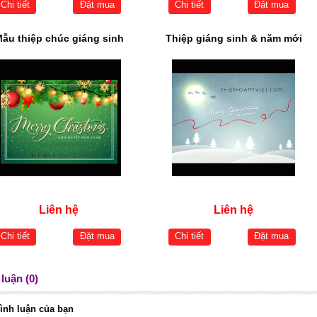
Chi tiết
Đặt mua
Chi tiết
Đặt mua
ẫu thiệp chúc giáng sinh
Thiệp giáng sinh & năm mới
Liên hệ
Liên hệ
Chi tiết
Đặt mua
Chi tiết
Đặt mua
luận (0)
ình luận của bạn