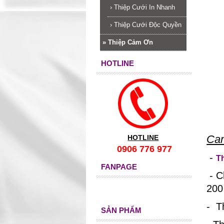
›
Thiệp Cưới In Nhanh
›
Thiệp Cưới Độc Quyền
»
Thiệp Cảm Ơn
HOTLINE
Cam
HOTLINE
0906 776 977
-
T
FANPAGE
- C
200
- T
SẢN PHẨM