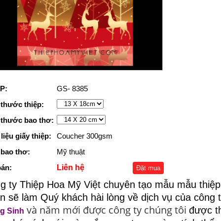
P:
GS- 8385
 thước thiệp:
 thước bao thơ:
liệu giấy thiệp:
Coucher 300gsm
 bao thơ:
Mỹ thuật
bán:
Liên hệ
Đặt mua
g ty Thiệp Hoa Mỹ Việt chuyên tạo mẫu mẫu thiệp 
tin sẽ làm Quý khách hài lòng về dịch vụ của công t
và năm mới được công ty chúng tôi
được th
g Sinh