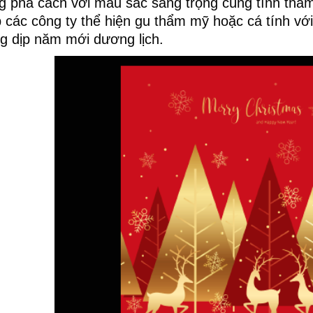
g phá cách với màu sắc sang trọng cùng tính thẩm
p các công ty thể hiện gu thẩm mỹ hoặc cá tính vớ
ng dịp năm mới dương lịch.