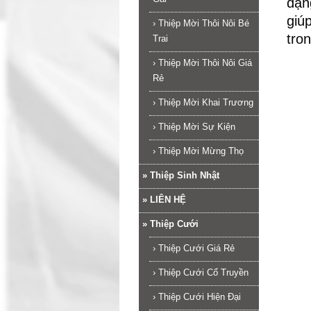
dạn
giú
›
Thiệp Mời Thôi Nôi Bé
tro
Trai
›
Thiệp Mời Thôi Nôi Giá
Rẻ
›
Thiệp Mời Khai Trương
›
Thiệp Mời Sự Kiện
›
Thiệp Mời Mừng Thọ
»
Thiệp Sinh Nhật
»
LIÊN HỆ
»
Thiệp Cưới
›
Thiệp Cưới Giá Rẻ
›
Thiệp Cưới Cổ Truyền
›
Thiệp Cưới Hiện Đại