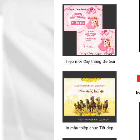
Thiệp mời đầy tháng Bé Gái
I
In mẫu thiệp chúc Tết đẹp