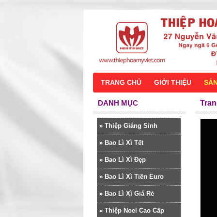
TRANG CHỦ
GIỚI THIỆU
SẢ
DANH MỤC
Tran
»
Thiệp Giáng Sinh
»
Bao Lì Xì Tết
»
Bao Lì Xì Đẹp
»
Bao Lì Xì Tiền Euro
»
Bao Lì Xì Giá Rẻ
»
Thiệp Noel Cao Cấp