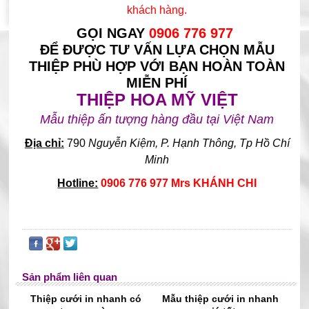
khách hàng.
GỌI NGAY
0906 776 977
ĐỂ ĐƯỢC TƯ VẤN LỰA CHỌN MẪU
THIỆP PHÙ HỢP VỚI BẠN HOÀN TOÀN
MIỄN PHÍ
THIỆP HOA MỸ VIỆT
Mẫu thiệp ấn tượng hàng đầu tại Việt Nam
Địa chỉ:
790
Nguyễn Kiệm, P. Hạnh Thông, Tp Hồ Chí
Minh
Hotline:
0906 776 977 Mrs KHÁNH CHI
Sản phẩm liên quan
Thiệp cưới in nhanh có
Mẫu thiệp cưới in nhanh