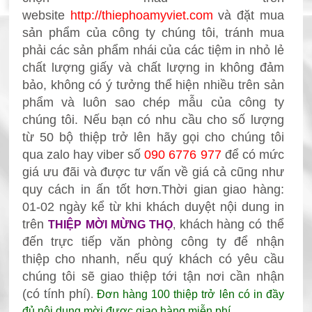
website
http://thiephoamyviet.com
và đặt mua
sản phẩm
của công ty chúng tôi, tránh mua
phải các sản phẩm nhái của các tiệm in nhỏ lẻ
chất lượng giấy và chất lượng in không đảm
bảo, không có ý tưởng thể hiện nhiều trên sản
phẩm và luôn sao chép mẫu
của công ty
chúng tôi. Nếu bạn có nhu cầu cho số lượng
từ 50 bộ thiệp
trở lên hãy gọi cho chúng tôi
qua zalo hay viber số
090 6776 977
để có mức
giá ưu đãi và được tư vấn về giá cả cũng như
quy cách in ấn
tốt hơn.
Thời gian giao hàng:
0
1-02 ngày kể từ khi khách duyệt nội dung in
trên
khách
hàng có thể
THIỆP MỜI MỪNG THỌ
,
đến trực tiếp văn phòng công ty để nhận
thiệp
cho nhanh, nếu quý khách có yêu cầu
chúng tôi sẽ giao thiệp tới tận nơi cần nhận
(có tính phí)
.
Đơn hàng 100 thiệp trở lên có in đầy
đủ nội dung mời được giao hàng miễn phí