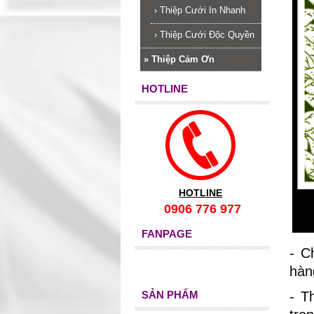
›
Thiệp Cưới In Nhanh
›
Thiệp Cưới Độc Quyền
»
Thiệp Cảm Ơn
HOTLINE
HOTLINE
0906 776 977
FANPAGE
- C
hàn
SẢN PHẨM
- T