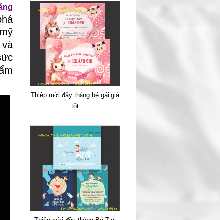
áng
phá
 mỹ
 và
sức
hẩm
Thiệp mời đầy tháng bé gái giá
tốt
Thiệp mời đầy tháng Bé Trai