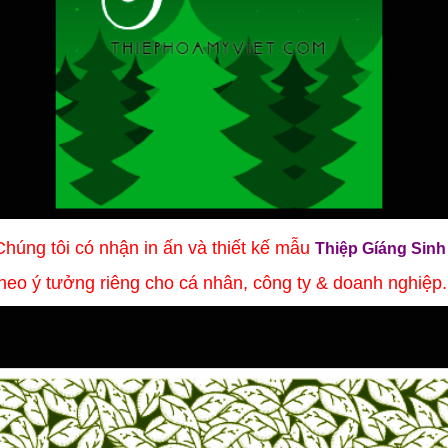
Chúng tôi có nhận in ấn và thiết kế mẫu
Thiệp Gíáng Sinh
theo ý tưởng riêng cho cá nhân, công ty & doanh nghiệp
.