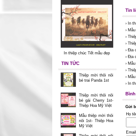
Tin l
› In t
› Mẫu
› Thi
› Thi
› Địa
In thiệp chúc Tết mẫu đẹp
› Địa 
TIN TỨC
› Mẫu
› Thi
Thiệp mời thôi nôi
› Mẫu
bé trai Panda 1st
› In 
Bình 
Thiệp mời thôi nôi
bé gái Cherry 1st-
Thiệp Hoa Mỹ Việt
Gửi b
Họ t
Mẫu thiệp mời thôi
nôi 1st- Thiệp Hoa
Mỹ Việt
Emai
Thiệp mời thôi nôi