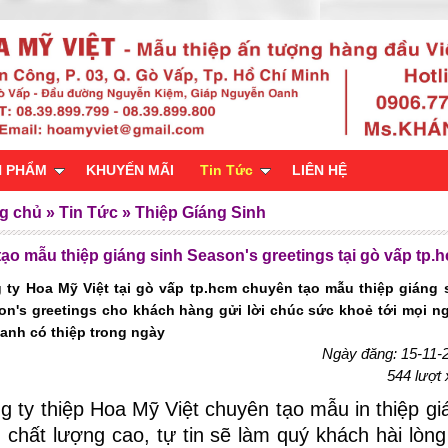
N PHẨM
KHUYẾN MÃI
Tin Tức
LIÊN HỆ
g chủ
»
Tin Tức
»
Thiệp Gíáng Sinh
tạo mẫu thiệp giáng sinh Season's greetings tại gò vấp tp.
 ty Hoa Mỹ Việt tại gò vấp tp.hcm chuyên tạo mẫu thiệp giáng 
on's greetings cho khách hàng gửi lời chúc sức khoẻ tới mọi n
hanh có thiệp trong ngày
Ngày đăng: 15-11-
544 lượt
g ty thiệp Hoa Mỹ Việt chuyên tạo mẫu in thiệp gi
h chất lượng cao, tự tin sẽ làm quý khách hài lòng