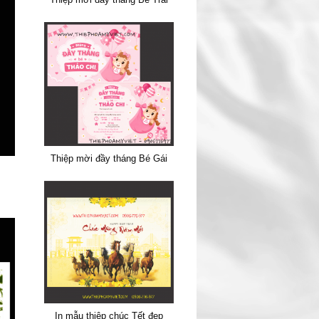
Thiệp mời đầy tháng Bé Gái
In mẫu thiệp chúc Tết đẹp