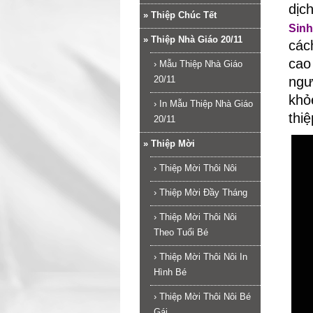
dịc
»
Thiệp Chúc Tết
Sin
»
Thiệp Nhà Giáo 20/11
các
ca
›
Mẫu Thiệp Nhà Giáo
20/11
ngư
khỏ
›
In Mẫu Thiệp Nhà Giáo
thi
20/11
»
Thiệp Mời
›
Thiệp Mời Thôi Nôi
›
Thiệp Mời Đầy Tháng
›
Thiệp Mời Thôi Nôi
Theo Tuổi Bé
›
Thiệp Mời Thôi Nôi In
Hình Bé
›
Thiệp Mời Thôi Nôi Bé
Gái