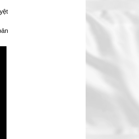
yệt
oản