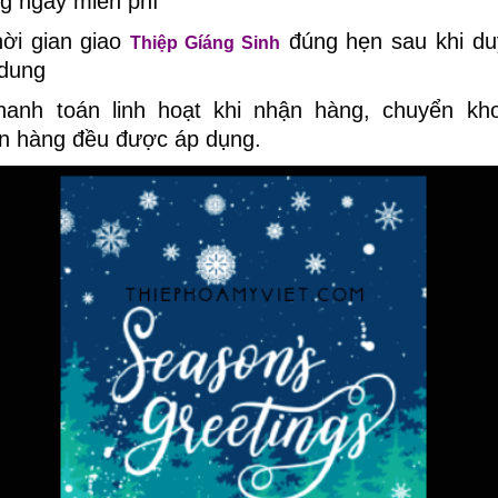
ng ngày miễn phí
hời gian giao
đúng hẹn sau khi du
Thiệp Gíáng Sinh
 dung
hanh toán linh hoạt khi nhận hàng, chuyển kh
n hàng đều được áp dụng.