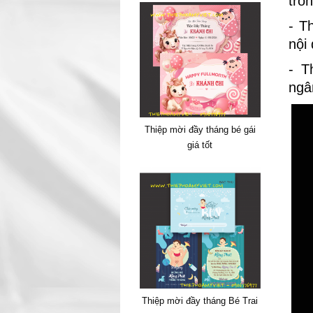
tro
- T
nội
- T
ngâ
Thiệp mời đầy tháng bé gái
giá tốt
Thiệp mời đầy tháng Bé Trai