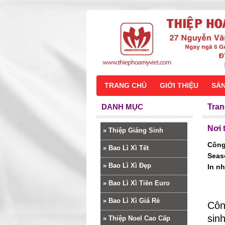
TRANG CHỦ
GIỚI THIỆU
SẢ
DANH MỤC
Tran
Nơi 
»
Thiệp Giáng Sinh
Công
»
Bao Lì Xì Tết
Seas
»
Bao Lì Xì Đẹp
In n
»
Bao Lì Xì Tiền Euro
»
Bao Lì Xì Giá Rẻ
Côn
sin
»
Thiệp Noel Cao Cấp