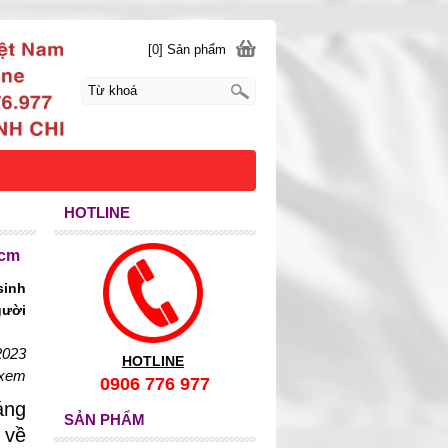
[0] Sản phẩm
HOTLINE
hcm
sinh
gười
2023
HOTLINE
 xem
0906 776 977
áng
SẢN PHẨM
 về