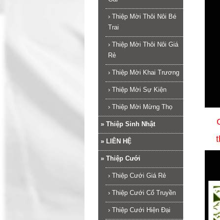
›
Thiệp Mời Thôi Nôi Bé
Trai
›
Thiệp Mời Thôi Nôi Giá
Rẻ
›
Thiệp Mời Khai Trương
›
Thiệp Mời Sự Kiện
›
Thiệp Mời Mừng Thọ
»
Thiệp Sinh Nhật
»
LIÊN HỆ
»
Thiệp Cưới
›
Thiệp Cưới Giá Rẻ
›
Thiệp Cưới Cổ Truyền
›
Thiệp Cưới Hiện Đại