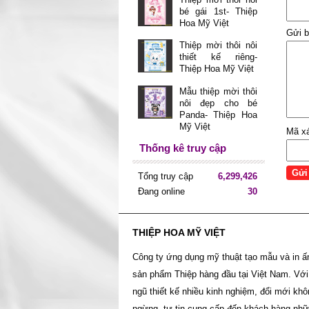
bé gái 1st- Thiệp
Hoa Mỹ Việt
Gửi b
Thiệp mời thôi nôi
thiết kế riêng-
Thiệp Hoa Mỹ Việt
Mẫu thiệp mời thôi
nôi đẹp cho bé
Panda- Thiệp Hoa
Mỹ Việt
Mã x
Thống kê truy cập
Tổng truy cập
6,299,426
Đang online
30
THIỆP HOA MỸ VIỆT
Công ty ứng dụng mỹ thuật tạo mẫu và in ấ
sản phẩm Thiệp hàng đầu tại Việt Nam. Với
ngũ thiết kế nhiều kinh nghiệm, đổi mới kh
ngừng, tự tin cung cấp đến khách hàng nh