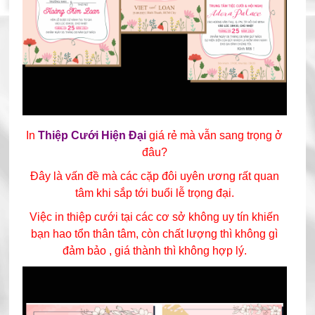
In
Thiệp Cưới Hiện Đại
giá rẻ mà vẫn sang trọng ở
đâu?
Đây là vấn đề mà các cặp đôi uyên ương rất quan
tâm khi sắp tới buổi lễ trọng đại.
Việc in thiệp cưới tại các cơ sở không uy tín khiến
bạn hao tổn thân tâm, còn
chất lượng thì không gì
đảm bảo , giá thành thì không hợp lý.